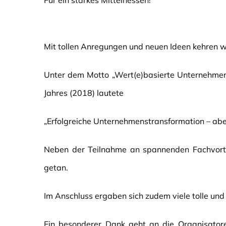
Für ein starkes Mittelhessen!
grösseres
Bild
Mit tollen Anregungen und neuen Ideen kehren w
Unter dem Motto „Wert(e)basierte Unternehmens
Jahres (2018) lautete
„Erfolgreiche Unternehmenstransformation – abe
Neben der Teilnahme an spannenden Fachvorträ
getan.
Im Anschluss ergaben sich zudem viele tolle un
Ein besonderer Dank geht an die Organisator